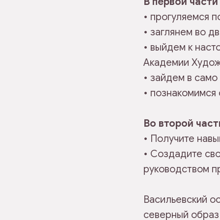
В первой части 
• прогуляемся п
• заглянем во 
• выйдем к нас
Академии Худо
• зайдем в само
• познакомимся
Во второй част
• Получите навы
• Создадите св
руководством п
Васильевский ос
северный образ