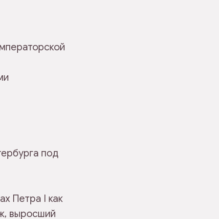
Императорской
ми
тербурга под
х Петра I как
ж, выросший