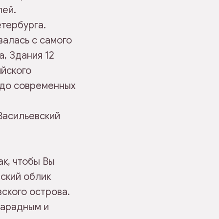
лей.
етербурга.
алась с самого
, Здания 12
ийского
 до современных
 Васильевский
к, чтобы Вы
ский облик
ского острова.
парадным и