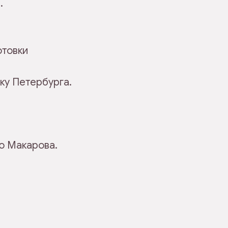
.
отовки
ку Петербурга.
ю Макарова.