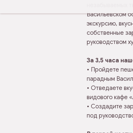
незабываемых т
Васильевском о
экскурсию, вкус
собственные за
руководством х
За 3,5 часа на
• Пройдете пеш
парадным Васил
• Отведаете вк
видового кафе 
• Создадите зар
под руководств