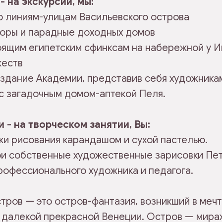
- на экскурсии, мы:
о линиям-улицам Васильевского острова
дворы и парадные доходных домов
тоящим египетским сфинксам на набережной у 
жеств
 здание Академии, представив себя художника
 с загадочным домом-аптекой Пеля.
и - на творческом занятии, Вы:
ки рисования карандашом и сухой пастелью.
ои собственные художественные зарисовки Пе
рофессионального художника и педагога.
тров — это остров-фантазия, возникший в мечта
 далекой прекрасной Венеции. Остров — мира