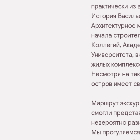
практически из 
История Василье
Архитектурное 
начала строител
Коллегий, Акад
Университета, в
жилых комплексо
Несмотря на так
остров имеет с
Маршрут экскурс
смогли предста
невероятно разн
Мы прогуляемся