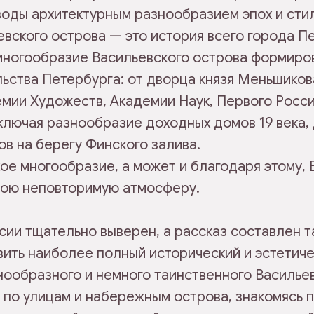
воды архитектурным разнообразием эпох и сти
вского острова — это история всего города П
многообразие Васильевского острова формиров
ьства Петербурга: от дворца князя Меньшикова
емии Художеств, Академии Наук, Первого Росс
ключая разнообразие доходных домов 19 века,
в на берегу Финского залива.
ое многообразие, а может и благодаря этому,
вою неповторимую атмосферу.
ии тщательно выверен, а рассказ составлен та
вить наиболее полный исторический и эстетиче
ообразного и немного таинственного Васильев
 по улицам и набережным острова, знакомясь 