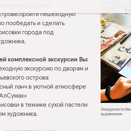
ворческих часов на
строве:пройти пешеходную
но пообедать и сделать
рисовки города под
удожника.
шей комплексной экскурсии Вы:
еходную экскурсию по дворам и
ьевского острова
усный ланч в уютной атмосфере
«АлСумах»
исовки в технике сухой пастели
Экскурсия по Вас
ом художника.
художником