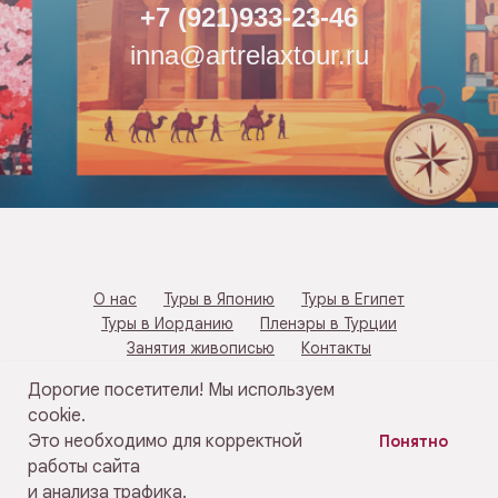
+7 (921)933-23-46
inna@artrelaxtour.ru
О нас
Туры в Японию
Туры в Египет
Туры в Иорданию
Пленэры в Турции
Занятия живописью
Контакты
Дорогие посетители! Мы используем
© 2015 ArtRelaxTour
cookie.
В начало
Это необходимо для корректной
Понятно
работы сайта
НАПИСАТЬ / ПОЗВОНИТЬ
и анализа трафика.