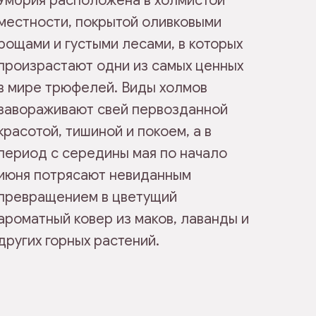
Умбрия расположена в холмистой
местности, покрытой оливковыми
рощами и густыми лесами, в которых
произрастают одни из самых ценных
в мире трюфелей. Виды холмов
завораживают свей первозданной
красотой, тишиной и покоем, а в
период с середины мая по начало
июня потрясают невиданным
превращением в цветущий
ароматный ковер из маков, лаванды и
других горных растений.