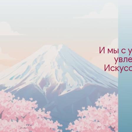
И мы с 
увл
Искусс