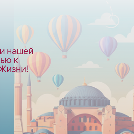
ми нашей
ью к
 Жизни!