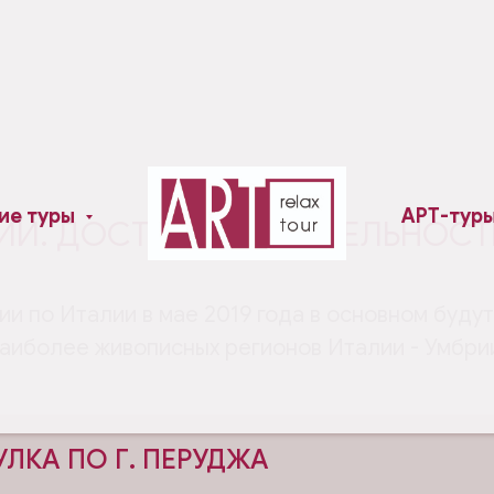
ие туры
АРТ-тур
ИИ. ДОСТОПРИМЕЧАТЕЛЬНОСТ
ии по Италии в мае 2019 года в основном будут
аиболее живописных регионов Италии - Умбри
ЛКА ПО Г. ПЕРУДЖА